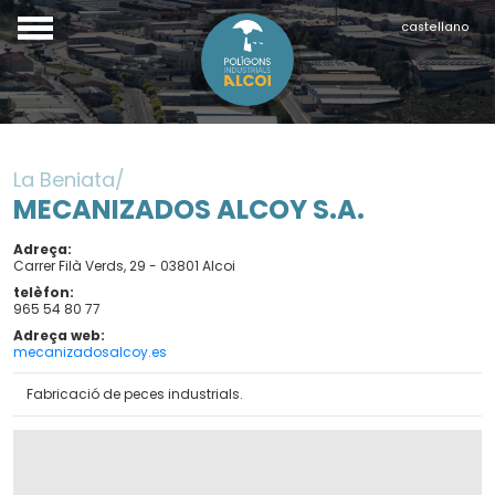
castellano
La Beniata
MECANIZADOS ALCOY S.A.
Adreça
Carrer Filà Verds, 29 - 03801 Alcoi
telèfon
965 54 80 77
Adreça web
mecanizadosalcoy.es
Fabricació de peces industrials.