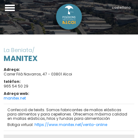
castellano
La Beniata
MANITEX
Adreça
Carrer Filà Navarros, 47 - 03801 Alcoi
telèfon
965 54 50 29
Adreça web
manitex.net
Confecció de teixits. Somos fabricantes de mallas elásticas
para alimentos y para cepellones. Ofrecemos máxima calidad
en mallas elásticas, hilos y fundas para alimentación
Botiga virtual:
https://www.manitex.net/venta-online