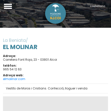
castellano
La Beniata
EL MOLINAR
Adreça
Carretera Font Roja, 23 - 03801 Alcoi
telèfon
965 54 12 63
Adreça web
elmolinar.com
Vestits de Moros i Cristians. Confecció, lloguer i venda