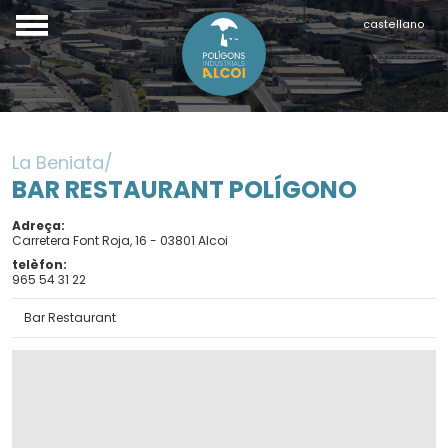
castellano
La Beniata
BAR RESTAURANT POLÍGONO
Adreça
Carretera Font Roja, 16 - 03801 Alcoi
telèfon
965 54 31 22
Bar Restaurant