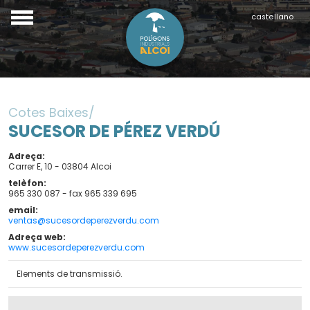
castellano
Cotes Baixes
SUCESOR DE PÉREZ VERDÚ
Adreça
Carrer E, 10 - 03804 Alcoi
telèfon
965 330 087 - fax 965 339 695
email
ventas@sucesordeperezverdu.com
Adreça web
www.sucesordeperezverdu.com
Elements de transmissió.