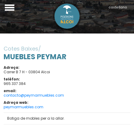
castellano
Cotes Baixes
MUEBLES PEYMAR
Adreça
Carrer B 7 H - 03804 Alcoi
telèfon
965 337 384
email
contacto@peymarmuebles.com
Adreça web
peymarmuebles.com
Botiga de mobles per a la allar.