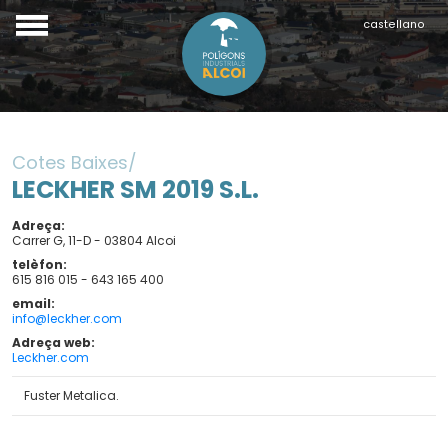
castellano
Cotes Baixes
LECKHER SM 2019 S.L.
Adreça
Carrer G, 11-D - 03804 Alcoi
telèfon
615 816 015 - 643 165 400
email
info@leckher.com
Adreça web
Leckher.com
Fuster Metalica.