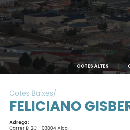
COTES ALTES
Cotes Baixes
FELICIANO GISBE
Adreça
Carrer B, 2C - 03804 Alcoi