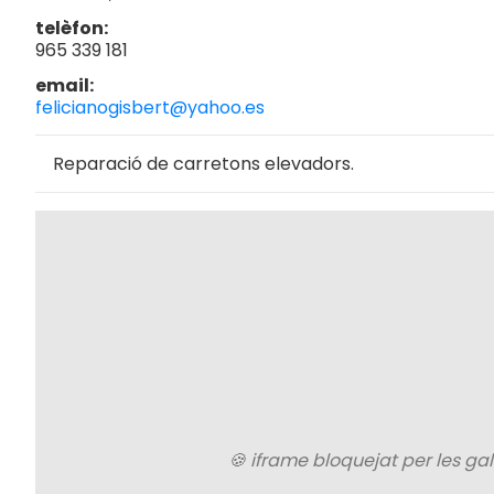
telèfon
965 339 181
email
felicianogisbert@yahoo.es
Reparació de carretons elevadors.