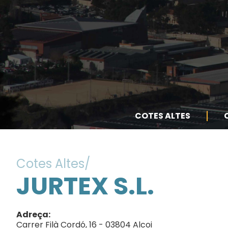
COTES ALTES
Cotes Altes
JURTEX S.L.
Adreça
Carrer Filà Cordó, 16 - 03804 Alcoi