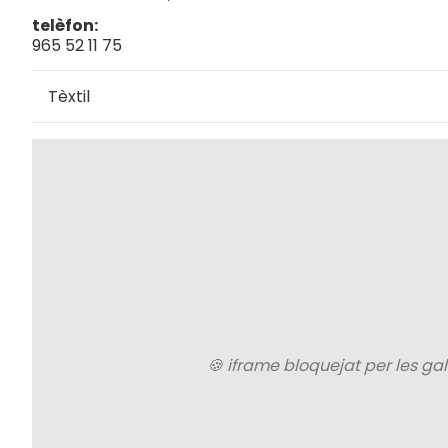
telèfon
965 52 11 75
Tèxtil