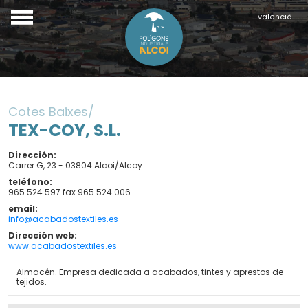
valencià
Cotes Baixes
TEX-COY, S.L.
Dirección
Carrer G, 23 - 03804 Alcoi/Alcoy
teléfono
965 524 597 fax 965 524 006
email
info@acabadostextiles.es
Dirección web
www.acabadostextiles.es
Almacén. Empresa dedicada a acabados, tintes y aprestos de
tejidos.