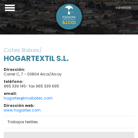
valencià
Cotes Baixes
HOGARTEXTIL S.L.
Dirección
Carrer C, 7 - 03804 Alcoi/Alcoy
teléfono
965 339 145- fax 965 339 695
email
hogartex@moibatec.com
Dirección web
www.hogartex.com
Trabajos textiles.