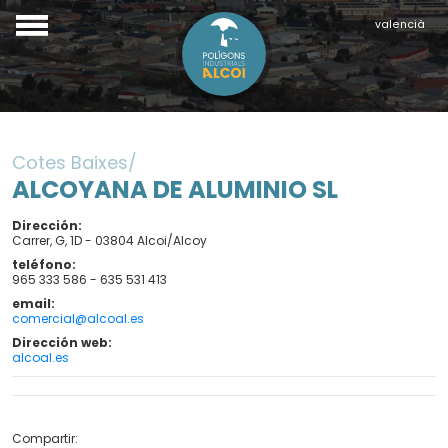
valencià
Cotes Baixes
ALCOYANA DE ALUMINIO SL
Dirección
Carrer, G, 1D - 03804 Alcoi/Alcoy
teléfono
965 333 586 - 635 531 413
email
comercial@alcoal.es
Dirección web
alcoal.es
Compartir: