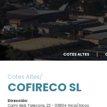
COTES ALTES
Cotes Altes
COFIRECO SL
Dirección
Camí dels Talecons, 22 - 03804 Alcoi/Alcoy